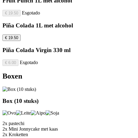
Fruit Punch 1L met alcohol
Esgotado
€ 19.50
Piña Colada 1L met alcohol
€ 19.50
Piña Colada Virgin 330 ml
Esgotado
€ 6.00
Boxen
Box (10 stuks)
2x pastechi
2x Mini Jonnycake met kaas
2x Kroketten